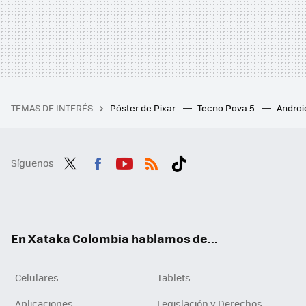
TEMAS DE INTERÉS
Póster de Pixar
Tecno Pova 5
Androi
Síguenos
Twit
Fac
You
RSS
Tikt
ter
ebo
tub
ok
ok
e
En Xataka Colombia hablamos de...
Celulares
Tablets
Aplicaciones
Legislación y Derechos