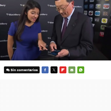
Sin comentarios
FACEBOOK
TWITTER
FLIPBOARD
E-
WHATSAPP
MAIL