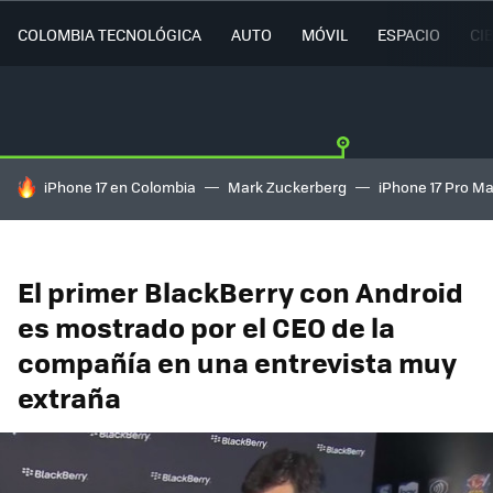
COLOMBIA TECNOLÓGICA
AUTO
MÓVIL
ESPACIO
CI
HOY SE HABLA DE
iPhone 17 en Colombia
Mark Zuckerberg
iPhone 17 Pro M
El primer BlackBerry con Android
es mostrado por el CEO de la
compañía en una entrevista muy
extraña