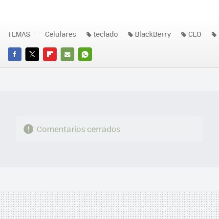
TEMAS
Celulares
teclado
BlackBerry
CEO
FACEBOOK
TWITTER
FLIPBOARD
E-
WHATSAPP
MAIL
Comentarios cerrados