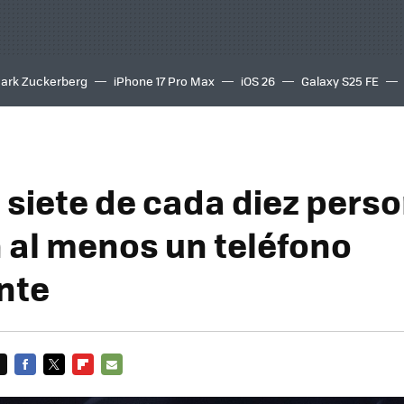
ark Zuckerberg
iPhone 17 Pro Max
iOS 26
Galaxy S25 FE
8K
 siete de cada diez pers
 al menos un teléfono
ente
FACEBOOK
TWITTER
FLIPBOARD
E-