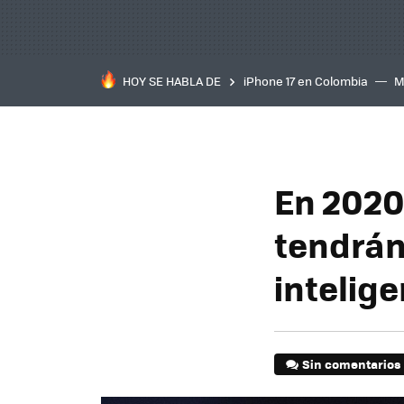
HOY SE HABLA DE
iPhone 17 en Colombia
M
inteligente
IA
TCL C
En 2020
tendrán
intelig
Sin comentarios