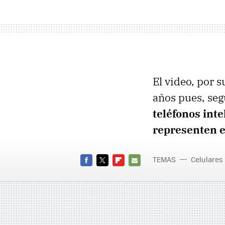
El video, por 
años pues, se
teléfonos int
representen e
TEMAS
Celulares
FACEBOOK
TWITTER
FLIPBOARD
E-
MAIL