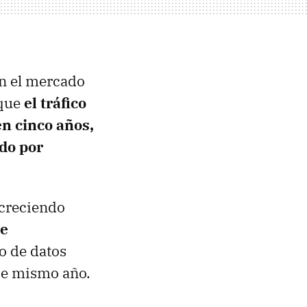
en el mercado
 que
el tráfico
en cinco años,
ado por
 creciendo
de
o de datos
se mismo año.