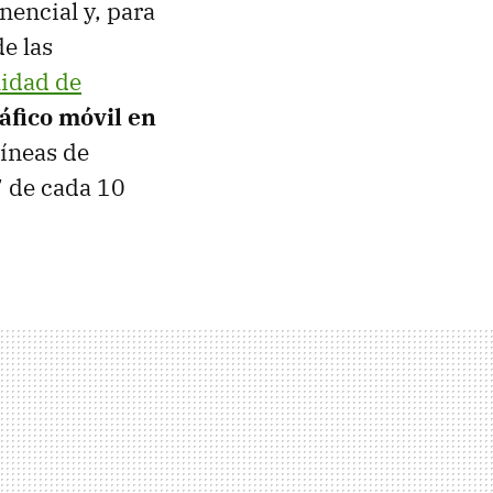
nencial y, para
de las
lidad de
ráfico móvil en
líneas de
7 de cada 10