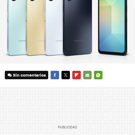
Sin comentarios
FACEBOOK
TWITTER
FLIPBOARD
E-
WHATSAPP
MAIL