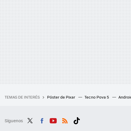
TEMAS DE INTERÉS
Póster de Pixar
Tecno Pova 5
Androi
Síguenos
Twit
Fac
You
RSS
Tikt