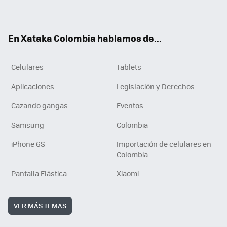
ter
ebo
tub
ok
ok
e
En Xataka Colombia hablamos de...
Celulares
Tablets
Aplicaciones
Legislación y Derechos
Cazando gangas
Eventos
Samsung
Colombia
iPhone 6S
Importación de celulares en
Colombia
Pantalla Elástica
Xiaomi
VER MÁS TEMAS