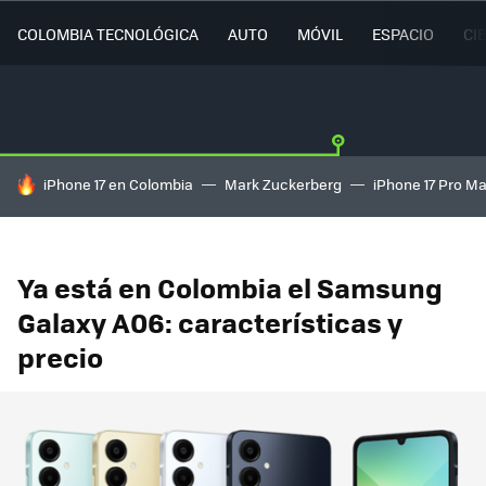
COLOMBIA TECNOLÓGICA
AUTO
MÓVIL
ESPACIO
CI
HOY SE HABLA DE
iPhone 17 en Colombia
Mark Zuckerberg
iPhone 17 Pro M
Ya está en Colombia el Samsung
Galaxy A06: características y
precio