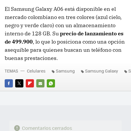
El Samsung Galaxy A06 está disponible en el
mercado colombiano en tres colores (azul cielo,
negro y verde claro) con un almacenamiento
interno de 128 GB. Su
precio de lanzamiento es
de 499.900
, lo que lo posiciona como una opción
asequible para quienes buscan un teléfono con
buenas prestaciones.
TEMAS
Celulares
Samsung
Samsung Galaxy
S
FACEBOOK
TWITTER
FLIPBOARD
E-
WHATSAPP
MAIL
Comentarios cerrados