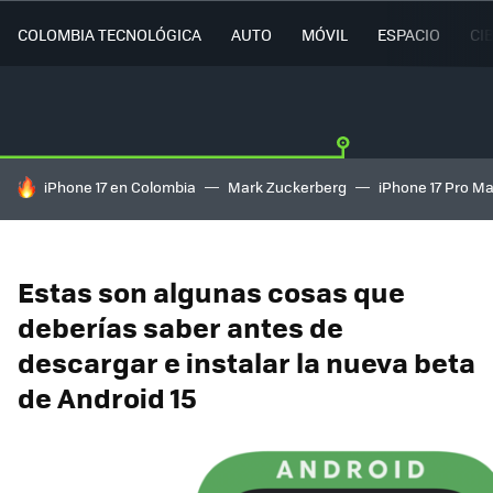
COLOMBIA TECNOLÓGICA
AUTO
MÓVIL
ESPACIO
CI
HOY SE HABLA DE
iPhone 17 en Colombia
Mark Zuckerberg
iPhone 17 Pro M
Estas son algunas cosas que
deberías saber antes de
descargar e instalar la nueva beta
de Android 15