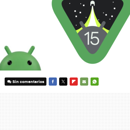
Sin comentarios
FACEBOOK
TWITTER
FLIPBOARD
E-
WHATSAPP
MAIL