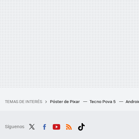
TEMAS DE INTERÉS
Póster de Pixar
Tecno Pova 5
Androi
Síguenos
Twit
Fac
You
RSS
Tikt