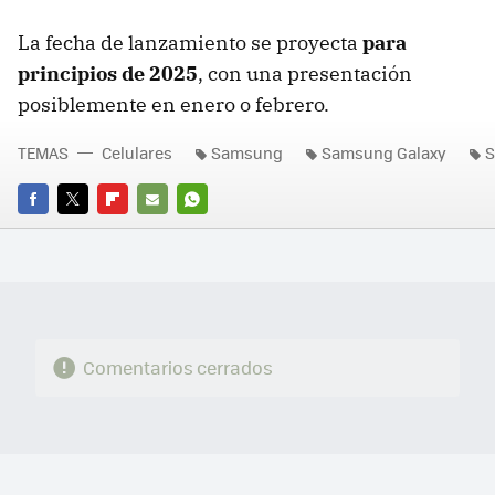
La fecha de lanzamiento se proyecta
para
principios de 2025
, con una presentación
posiblemente en enero o febrero.
TEMAS
Celulares
Samsung
Samsung Galaxy
S
FACEBOOK
TWITTER
FLIPBOARD
E-
WHATSAPP
MAIL
Comentarios cerrados