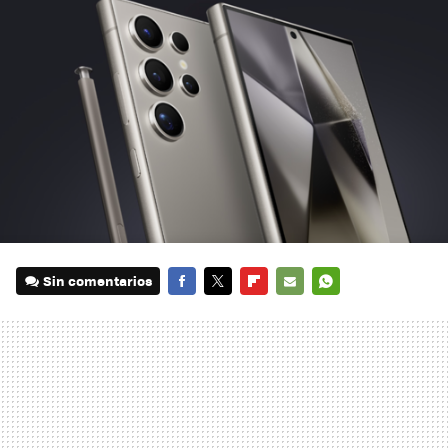
Sin comentarios
FACEBOOK
TWITTER
FLIPBOARD
E-
WHATSAPP
MAIL