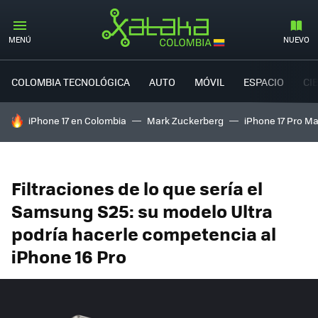
MENÚ
NUEVO
COLOMBIA TECNOLÓGICA
AUTO
MÓVIL
ESPACIO
CI
HOY SE HABLA DE
iPhone 17 en Colombia
Mark Zuckerberg
iPhone 17 Pro M
Filtraciones de lo que sería el
Samsung S25: su modelo Ultra
podría hacerle competencia al
iPhone 16 Pro