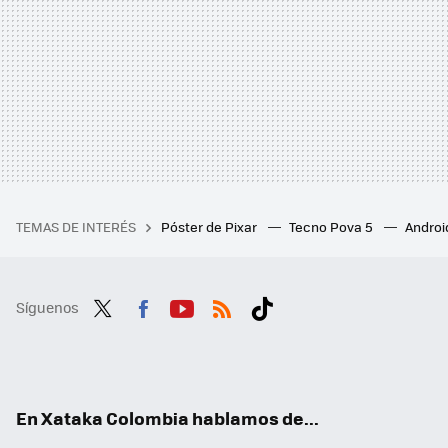
TEMAS DE INTERÉS
Póster de Pixar
Tecno Pova 5
Androi
Síguenos
Twit
Fac
You
RSS
Tikt
ter
ebo
tub
ok
ok
e
En Xataka Colombia hablamos de...