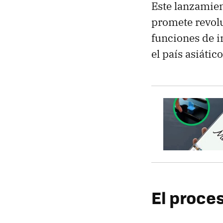
Este lanzamie
promete revolu
funciones de i
el país asiático
El proce