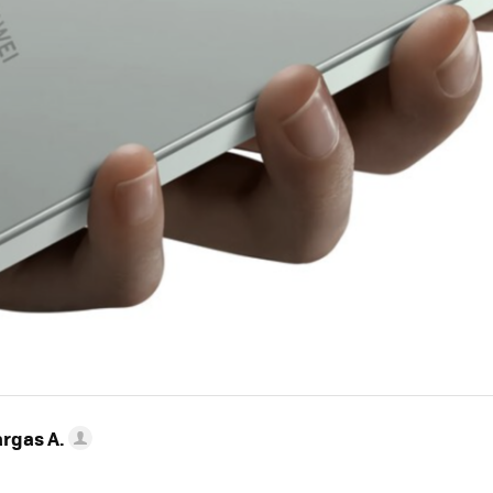
argas A.