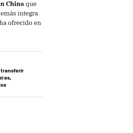
en China
que
demás integra
 ha ofrecido en
 transferir
i es,
los