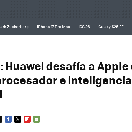
ark Zuckerberg
iPhone 17 Pro Max
iOS 26
Galaxy S25 FE
8K
: Huawei desafía a Apple
procesador e inteligencia
l
FACEBOOK
TWITTER
FLIPBOARD
E-