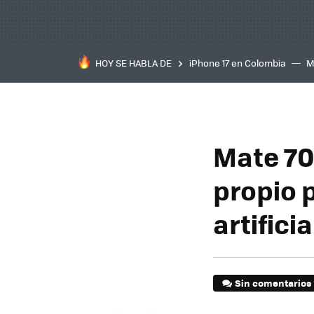
HOY SE HABLA DE
iPhone 17 en Colombia
M
inteligente
IA
TCL C
Mate 70
propio 
artificia
Sin comentarios