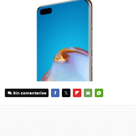
Sin comentarios
FACEBOOK
TWITTER
FLIPBOARD
E-
WHATSAPP
MAIL