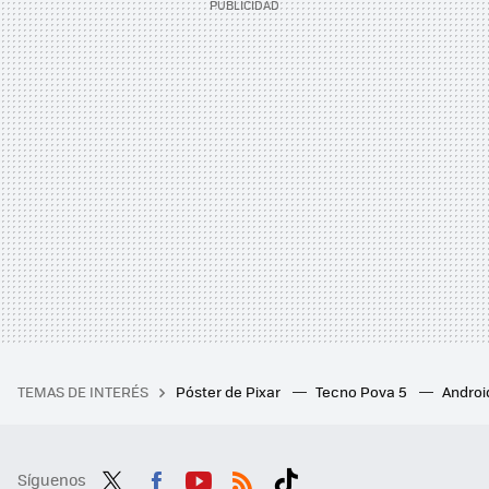
TEMAS DE INTERÉS
Póster de Pixar
Tecno Pova 5
Androi
Síguenos