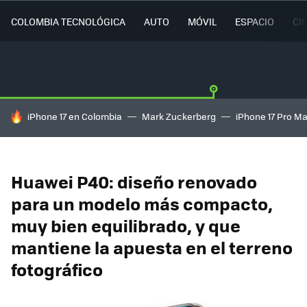
COLOMBIA TECNOLÓGICA
AUTO
MÓVIL
ESPACIO
CI
HOY SE HABLA DE
iPhone 17 en Colombia
Mark Zuckerberg
iPhone 17 Pro M
Huawei P40: diseño renovado
para un modelo más compacto,
muy bien equilibrado, y que
mantiene la apuesta en el terreno
fotográfico