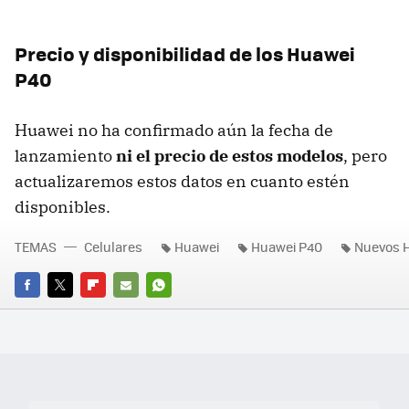
Precio y disponibilidad de los Huawei
P40
Huawei no ha confirmado aún la fecha de
lanzamiento
ni el precio de estos modelos
, pero
actualizaremos estos datos en cuanto estén
disponibles.
TEMAS
Celulares
Huawei
Huawei P40
Nuevos H
FACEBOOK
TWITTER
FLIPBOARD
E-
WHATSAPP
MAIL