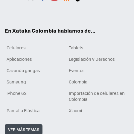
Twit
Fac
You
RSS
Tikt
ter
ebo
tub
ok
ok
e
En Xataka Colombia hablamos de...
Celulares
Tablets
Aplicaciones
Legislación y Derechos
Cazando gangas
Eventos
Samsung
Colombia
iPhone 6S
Importación de celulares en
Colombia
Pantalla Elástica
Xiaomi
VER MÁS TEMAS