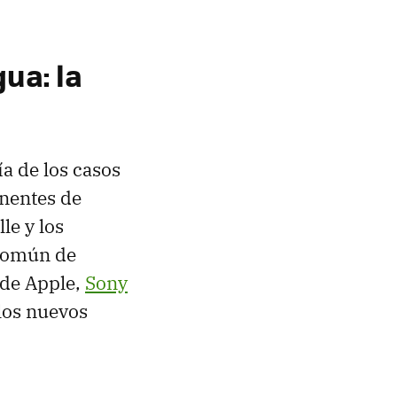
ua: la
ía de los casos
nentes de
le y los
 común de
 de Apple,
Sony
 los nuevos