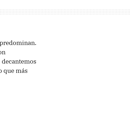
 predominan.
on
os decantemos
Lo que más