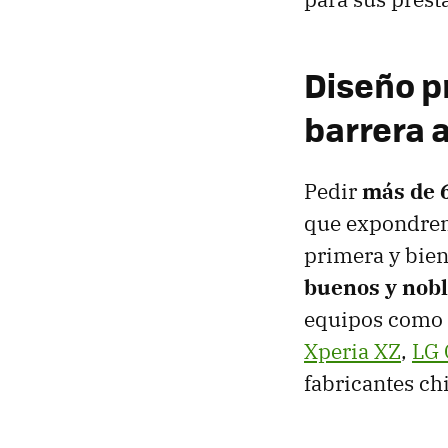
Diseño p
barrera 
Pedir
más de 6
que expondrem
primera y bien
buenos y nobl
equipos como 
Xperia XZ
,
LG 
fabricantes ch