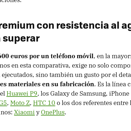
remium con resistencia al ag
a superar
00 euros por un teléfono móvil
, en la mayor
os en esta comparativa, exige no solo compo
 ejecutados, sino también un gusto por el detal
es materiales en su fabricación
. Es la línea
el
Huawei P9
, los Galaxy de Samsung, iPhone
G5
,
Moto Z
,
HTC 10
o los dos referentes entre
inos:
Xiaomi
y
OnePlus
.