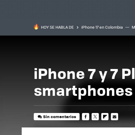
HOY SE HABLA DE
iPhone 17 en Colombia
M
inteligente
IA
TCL C
iPhone 7 y 7 P
smartphones 
Sin comentarios
FACEBOOK
TWITTER
FLIPBOARD
E-
MAIL