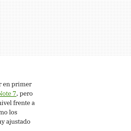
r en primer
Note 7
, pero
ivel frente a
mo los
uy ajustado