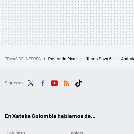
TEMAS DE INTERÉS
Póster de Pixar
Tecno Pova 5
Androi
Síguenos
Twit
Fac
You
RSS
Tikt
ter
ebo
tub
ok
ok
e
En Xataka Colombia hablamos de...
Celulares
Tablets