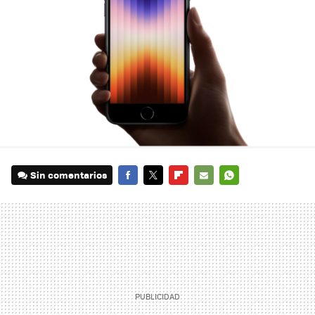
Sin comentarios
FACEBOOK
TWITTER
FLIPBOARD
E-
WHATSAPP
MAIL