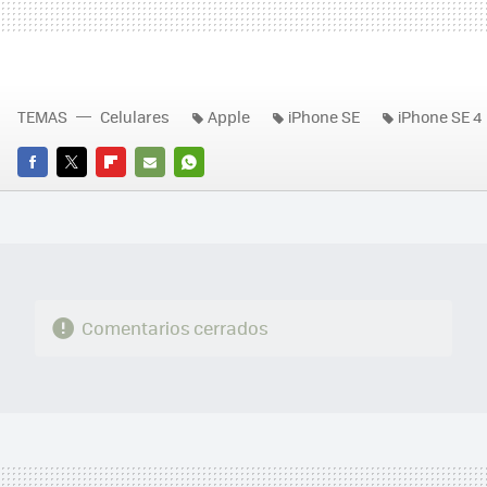
TEMAS
Celulares
Apple
iPhone SE
iPhone SE 4
FACEBOOK
TWITTER
FLIPBOARD
E-
WHATSAPP
MAIL
Comentarios cerrados