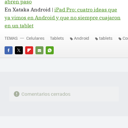
abren paso
En Xataka Android |
iPad Pro: cuatro ideas que
ya vimos en Android y que no siempre cuajaron
en un tablet
TEMAS
Celulares
Tablets
Android
tablets
Co
FACEBOOK
TWITTER
FLIPBOARD
E-
WHATSAPP
MAIL
Comentarios cerrados