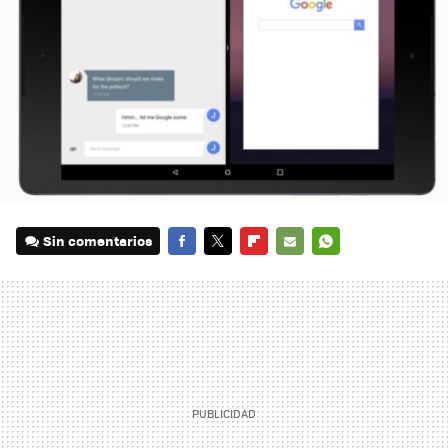
Sin comentarios
FACEBOOK
TWITTER
FLIPBOARD
E-
WHATSAPP
MAIL