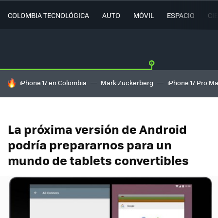
COLOMBIA TECNOLÓGICA
AUTO
MÓVIL
ESPACIO
CI
HOY SE HABLA DE
iPhone 17 en Colombia
Mark Zuckerberg
iPhone 17 Pro M
La próxima versión de Android
podría prepararnos para un
mundo de tablets convertibles