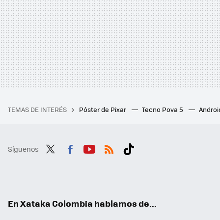
TEMAS DE INTERÉS
Póster de Pixar
Tecno Pova 5
Androi
Síguenos
Twit
Fac
You
RSS
Tikt
ter
ebo
tub
ok
ok
e
En Xataka Colombia hablamos de...