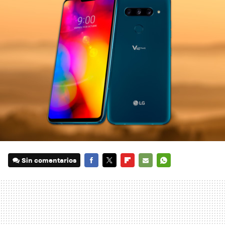
Sin comentarios
FACEBOOK
TWITTER
FLIPBOARD
E-
WHATSAPP
MAIL