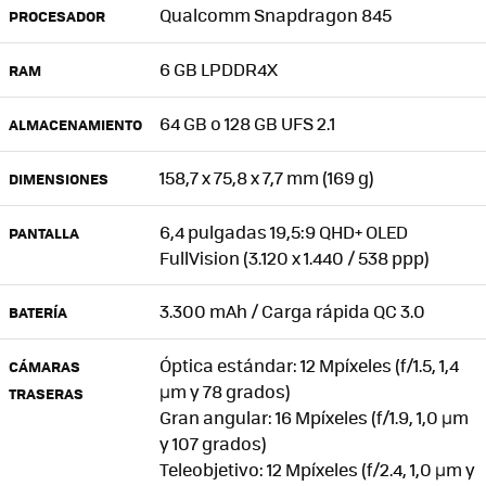
Qualcomm Snapdragon 845
PROCESADOR
6 GB LPDDR4X
RAM
64 GB o 128 GB UFS 2.1
ALMACENAMIENTO
158,7 x 75,8 x 7,7 mm (169 g)
DIMENSIONES
6,4 pulgadas 19,5:9 QHD+ OLED
PANTALLA
FullVision (3.120 x 1.440 / 538 ppp)
3.300 mAh / Carga rápida QC 3.0
BATERÍA
Óptica estándar: 12 Mpíxeles (f/1.5, 1,4
CÁMARAS
μm y 78 grados)
TRASERAS
Gran angular: 16 Mpíxeles (f/1.9, 1,0 μm
y 107 grados)
Teleobjetivo: 12 Mpíxeles (f/2.4, 1,0 μm y