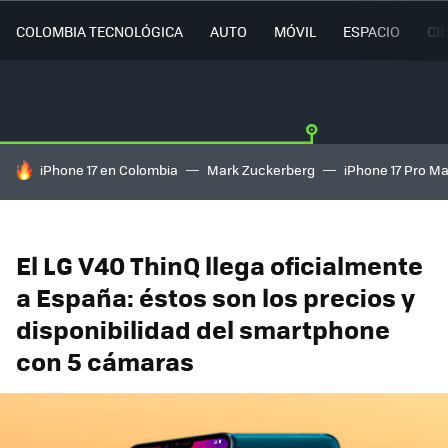
COLOMBIA TECNOLÓGICA
AUTO
MÓVIL
ESPACIO
CI
HOY SE HABLA DE
iPhone 17 en Colombia
Mark Zuckerberg
iPhone 17 Pro M
El LG V40 ThinQ llega oficialmente
a España: éstos son los precios y
disponibilidad del smartphone
con 5 cámaras