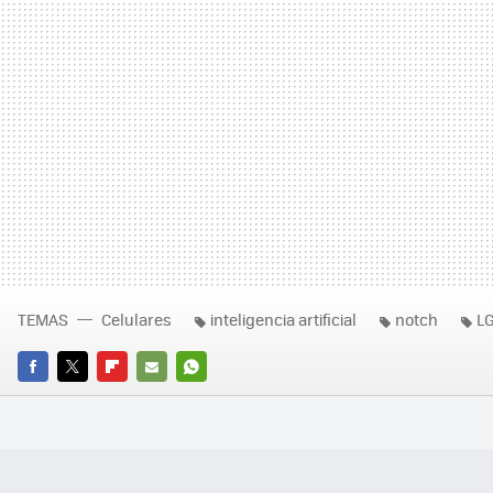
TEMAS
Celulares
inteligencia artificial
notch
LG
FACEBOOK
TWITTER
FLIPBOARD
E-
WHATSAPP
MAIL