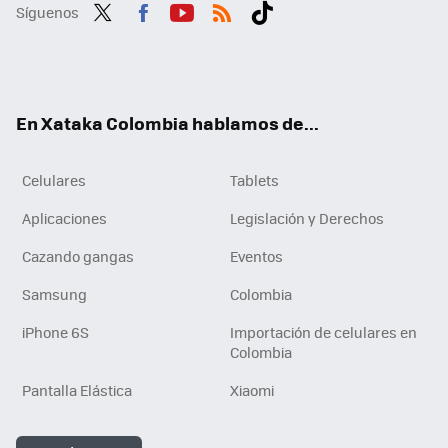
Síguenos
Twit
Fac
You
RSS
Tikt
ter
ebo
tub
ok
ok
e
En Xataka Colombia hablamos de...
Celulares
Tablets
Aplicaciones
Legislación y Derechos
Cazando gangas
Eventos
Samsung
Colombia
iPhone 6S
Importación de celulares en
Colombia
Pantalla Elástica
Xiaomi