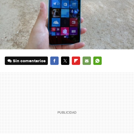
Sin comentarios
FACEBOOK
TWITTER
FLIPBOARD
E-
WHATSAPP
MAIL