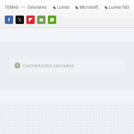
TEMAS
Celulares
Lumia
Microsoft
Lumia 750
FACEBOOK
TWITTER
FLIPBOARD
E-
WHATSAPP
MAIL
Comentarios cerrados