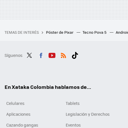
TEMAS DE INTERÉS
Póster de Pixar
Tecno Pova 5
Androi
Síguenos
Twit
Fac
You
RSS
Tikt
ter
ebo
tub
ok
ok
e
En Xataka Colombia hablamos de...
Celulares
Tablets
Aplicaciones
Legislación y Derechos
Cazando gangas
Eventos