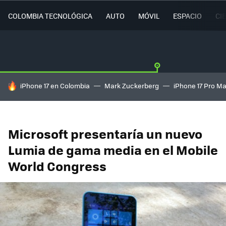
COLOMBIA TECNOLÓGICA
AUTO
MÓVIL
ESPACIO
CI
HOY SE HABLA DE
iPhone 17 en Colombia
Mark Zuckerberg
iPhone 17 Pro M
Microsoft presentaría un nuevo
Lumia de gama media en el Mobile
World Congress