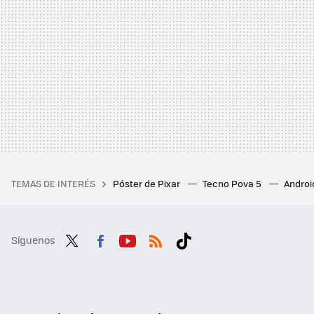
TEMAS DE INTERÉS
Póster de Pixar
Tecno Pova 5
Androi
Síguenos
Twit
Fac
You
RSS
Tikt
ter
ebo
tub
ok
ok
e