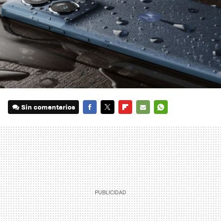
Sin comentarios
FACEBOOK
TWITTER
FLIPBOARD
E-
WHATSAPP
MAIL