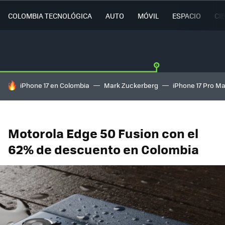
COLOMBIA TECNOLÓGICA
AUTO
MÓVIL
ESPACIO
CI
HOY SE HABLA DE
iPhone 17 en Colombia
Mark Zuckerberg
iPhone 17 Pro M
Motorola Edge 50 Fusion con el
62% de descuento en Colombia