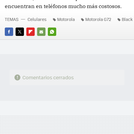
encuentran en teléfonos mucho más costosos.
TEMAS
Celulares
Motorola
Motorola G72
Black 
FACEBOOK
TWITTER
FLIPBOARD
E-
WHATSAPP
MAIL
Comentarios cerrados