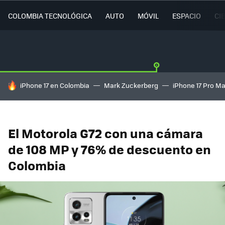
COLOMBIA TECNOLÓGICA
AUTO
MÓVIL
ESPACIO
CI
HOY SE HABLA DE
iPhone 17 en Colombia
Mark Zuckerberg
iPhone 17 Pro M
El Motorola G72 con una cámara
de 108 MP y 76% de descuento en
Colombia