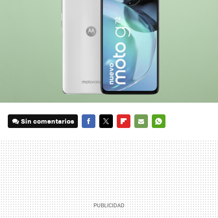
Sin comentarios
FACEBOOK
TWITTER
FLIPBOARD
E-
WHATSAPP
MAIL