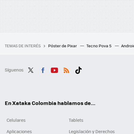
TEMAS DE INTERÉS
Póster de Pixar
Tecno Pova 5
Androi
Síguenos
Twit
Fac
You
RSS
Tikt
ter
ebo
tub
ok
ok
e
En Xataka Colombia hablamos de...
Celulares
Tablets
Aplicaciones
Legislación y Derechos