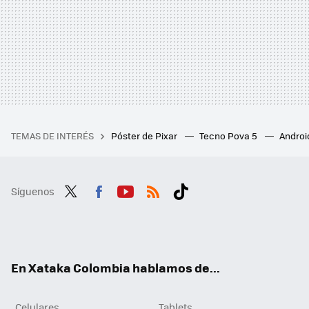
TEMAS DE INTERÉS
Póster de Pixar
Tecno Pova 5
Androi
Síguenos
Twit
Fac
You
RSS
Tikt
ter
ebo
tub
ok
ok
e
En Xataka Colombia hablamos de...
Celulares
Tablets