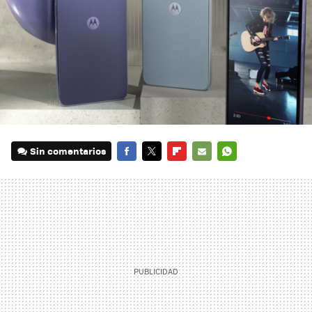
Sin comentarios
FACEBOOK
TWITTER
FLIPBOARD
E-
WHATSAPP
MAIL