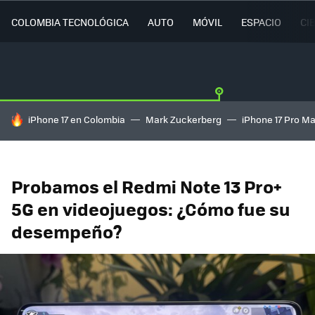
COLOMBIA TECNOLÓGICA
AUTO
MÓVIL
ESPACIO
CI
HOY SE HABLA DE
iPhone 17 en Colombia
Mark Zuckerberg
iPhone 17 Pro M
Probamos el Redmi Note 13 Pro+
5G en videojuegos: ¿Cómo fue su
desempeño?