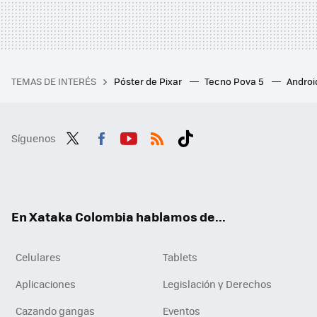
TEMAS DE INTERÉS
Póster de Pixar
Tecno Pova 5
Androi
Síguenos
Twit
Fac
You
RSS
Tikt
ter
ebo
tub
ok
ok
e
En Xataka Colombia hablamos de...
Celulares
Tablets
Aplicaciones
Legislación y Derechos
Cazando gangas
Eventos