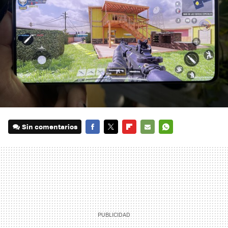
Sin comentarios
FACEBOOK
TWITTER
FLIPBOARD
E-
WHATSAPP
MAIL