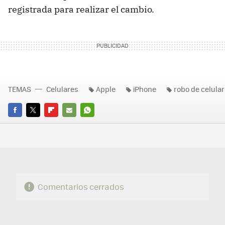
registrada para realizar el cambio.
TEMAS
Celulares
Apple
iPhone
robo de celula
FACEBOOK
TWITTER
FLIPBOARD
E-
WHATSAPP
MAIL
Comentarios cerrados