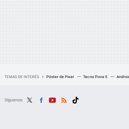
TEMAS DE INTERÉS
Póster de Pixar
Tecno Pova 5
Androi
Síguenos
Twit
Fac
You
RSS
Tikt
ter
ebo
tub
ok
ok
e