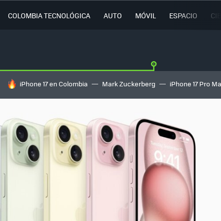
COLOMBIA TECNOLÓGICA
AUTO
MÓVIL
ESPACIO
CI
HOY SE HABLA DE
iPhone 17 en Colombia
Mark Zuckerberg
iPhone 17 Pro M