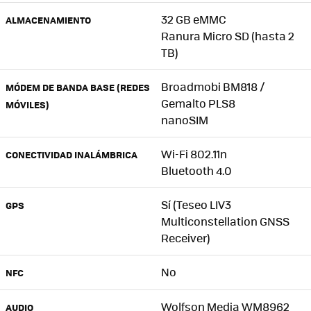
32 GB eMMC
ALMACENAMIENTO
Ranura Micro SD (hasta 2
TB)
Broadmobi BM818 /
MÓDEM DE BANDA BASE (REDES
Gemalto PLS8
MÓVILES)
nanoSIM
Wi-Fi 802.11n
CONECTIVIDAD INALÁMBRICA
Bluetooth 4.0
Sí (Teseo LIV3
GPS
Multiconstellation GNSS
Receiver)
No
NFC
Wolfson Media WM8962
AUDIO