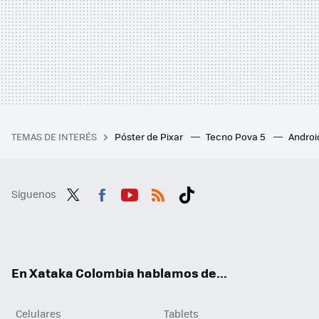
TEMAS DE INTERÉS
Póster de Pixar
Tecno Pova 5
Androi
Síguenos
Twit
Fac
You
RSS
Tikt
ter
ebo
tub
ok
ok
e
En Xataka Colombia hablamos de...
Celulares
Tablets