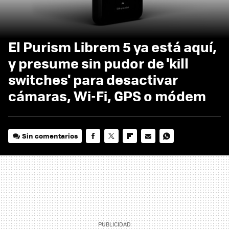
El Purism Librem 5 ya está aquí,
y presume sin pudor de 'kill
switches' para desactivar
cámaras, Wi-Fi, GPS o módem
Sin comentarios
FACEBOOK
TWITTER
FLIPBOARD
E-
WHATSAPP
MAIL