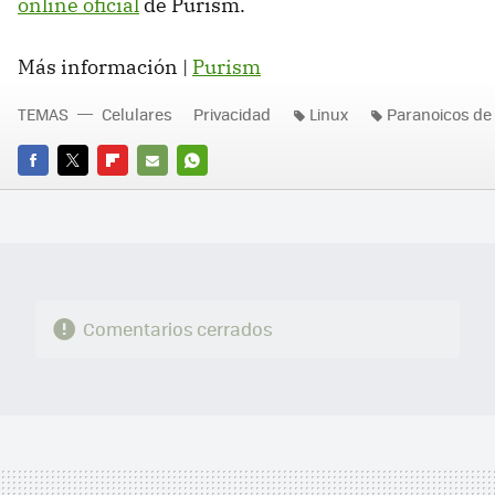
online oficial
de Purism.
Más información |
Purism
TEMAS
Celulares
Privacidad
Linux
Paranoicos de 
FACEBOOK
TWITTER
FLIPBOARD
E-
WHATSAPP
MAIL
Comentarios cerrados