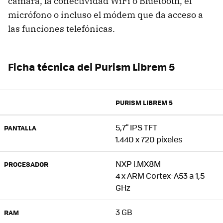
cámara, la conectividad WiFi o Bluetooth, el
micrófono o incluso el módem que da acceso a
las funciones telefónicas.
Ficha técnica del Purism Librem 5
PURISM LIBREM 5
5,7" IPS TFT
PANTALLA
1.440 x 720 píxeles
NXP i.MX8M
PROCESADOR
4 x ARM Cortex-A53 a 1,5
GHz
3 GB
RAM