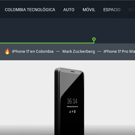
COLOMBIA TECNOLÓGICA
AUTO
MÓVIL
ESPACIO
CI
HOY SE HABLA DE
iPhone 17 en Colombia
Mark Zuckerberg
iPhone 17 Pro M