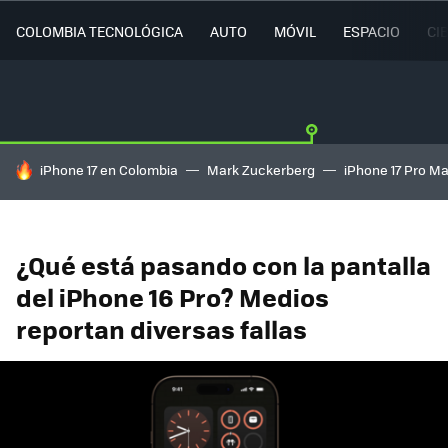
COLOMBIA TECNOLÓGICA
AUTO
MÓVIL
ESPACIO
CI
HOY SE HABLA DE
iPhone 17 en Colombia
Mark Zuckerberg
iPhone 17 Pro M
¿Qué está pasando con la pantalla
del iPhone 16 Pro? Medios
reportan diversas fallas