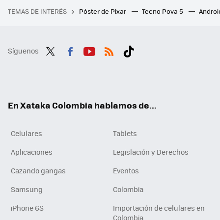
TEMAS DE INTERÉS
Póster de Pixar
Tecno Pova 5
Androi
Síguenos
Twit
Fac
You
RSS
Tikt
ter
ebo
tub
ok
ok
e
En Xataka Colombia hablamos de...
Celulares
Tablets
Aplicaciones
Legislación y Derechos
Cazando gangas
Eventos
Samsung
Colombia
iPhone 6S
Importación de celulares en
Colombia