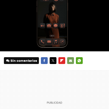
Sin comentarios
FACEBOOK
TWITTER
FLIPBOARD
E-
WHATSAPP
MAIL