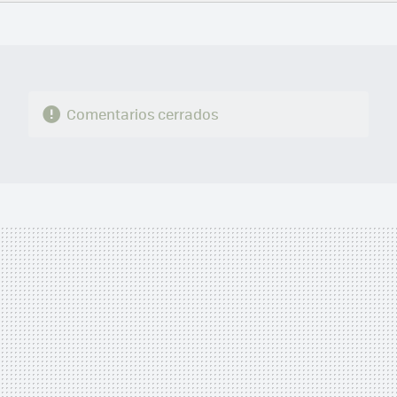
FACEBOOK
TWITTER
FLIPBOARD
E-
WHATSAPP
MAIL
Comentarios cerrados