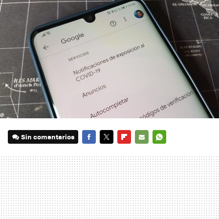
Sin comentarios
FACEBOOK
TWITTER
FLIPBOARD
E-
WHATSAPP
MAIL