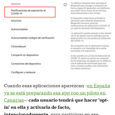
Cuando esas aplicaciones aparezcan -
en España
ya se está preparando esa app con un piloto en
Canarias
—
cada usuario tendrá que hacer 'opt-
in' en ella y activarla de facto,
intencionadamente
, para participar en ese