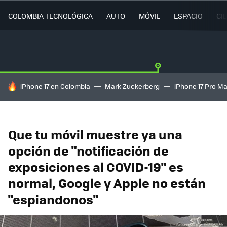
COLOMBIA TECNOLÓGICA
AUTO
MÓVIL
ESPACIO
CI
HOY SE HABLA DE
iPhone 17 en Colombia
Mark Zuckerberg
iPhone 17 Pro M
Que tu móvil muestre ya una
opción de "notificación de
exposiciones al COVID-19" es
normal, Google y Apple no están
"espiandonos"