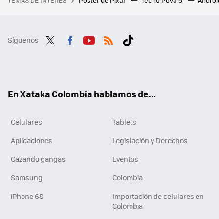
TEMAS DE INTERÉS
Póster de Pixar
Tecno Pova 5
Androi
Síguenos
Twit
Fac
You
RSS
Tikt
ter
ebo
tub
ok
ok
e
En Xataka Colombia hablamos de...
Celulares
Tablets
Aplicaciones
Legislación y Derechos
Cazando gangas
Eventos
Samsung
Colombia
iPhone 6S
Importación de celulares en
Colombia