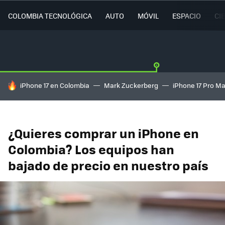
COLOMBIA TECNOLÓGICA
AUTO
MÓVIL
ESPACIO
CI
HOY SE HABLA DE
iPhone 17 en Colombia
Mark Zuckerberg
iPhone 17 Pro M
¿Quieres comprar un iPhone en
Colombia? Los equipos han
bajado de precio en nuestro país