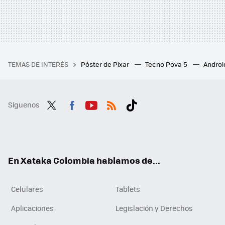
TEMAS DE INTERÉS
Póster de Pixar
Tecno Pova 5
Androi
Síguenos
Twit
Fac
You
RSS
Tikt
ter
ebo
tub
ok
ok
e
En Xataka Colombia hablamos de...
Celulares
Tablets
Aplicaciones
Legislación y Derechos