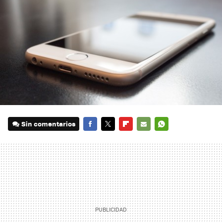
Sin comentarios
FACEBOOK
TWITTER
FLIPBOARD
E-
WHATSAPP
MAIL