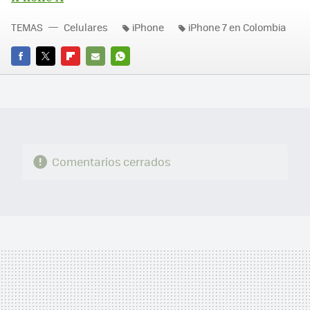
TEMAS
Celulares
iPhone
iPhone 7 en Colombia
FACEBOOK
TWITTER
FLIPBOARD
E-
WHATSAPP
MAIL
Comentarios cerrados