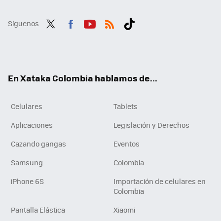
Síguenos
Twit
Fac
You
RSS
Tikt
ter
ebo
tub
ok
ok
e
En Xataka Colombia hablamos de...
Celulares
Tablets
Aplicaciones
Legislación y Derechos
Cazando gangas
Eventos
Samsung
Colombia
iPhone 6S
Importación de celulares en
Colombia
Pantalla Elástica
Xiaomi