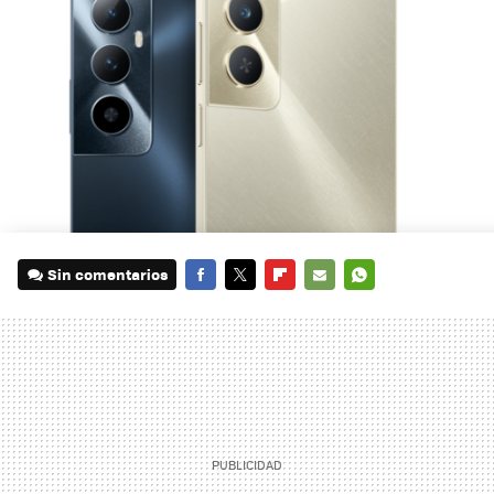
Sin comentarios
FACEBOOK
TWITTER
FLIPBOARD
E-
WHATSAPP
MAIL