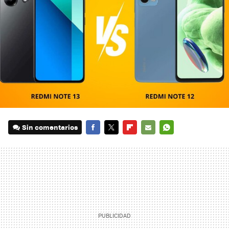
Sin comentarios
FACEBOOK
TWITTER
FLIPBOARD
E-
WHATSAPP
MAIL