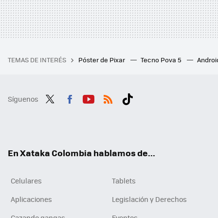
TEMAS DE INTERÉS
Póster de Pixar
Tecno Pova 5
Androi
Síguenos
Twit
Fac
You
RSS
Tikt
ter
ebo
tub
ok
ok
e
En Xataka Colombia hablamos de...
Celulares
Tablets
Aplicaciones
Legislación y Derechos
Cazando gangas
Eventos