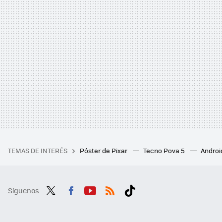
TEMAS DE INTERÉS
Póster de Pixar
Tecno Pova 5
Androi
Síguenos
Twit
Fac
You
RSS
Tikt
ter
ebo
tub
ok