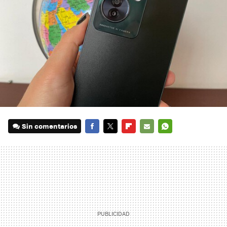
Sin comentarios
FACEBOOK
TWITTER
FLIPBOARD
E-
WHATSAPP
MAIL