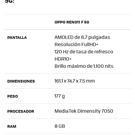
5G:
OPPO RENO11 F 5G
AMOLED de 6.7 pulgadas
PANTALLA
Resolución FullHD+
120 Hz de tasa de refresco
HDR10+
Brillo máximo de 1.100 nits
161.1 x 74.7 x 7.5 mm
DIMENSIONES
177 g
PESO
MediaTek Dimensity 7050
PROCESADOR
8 GB
RAM