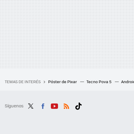
TEMAS DE INTERÉS
Póster de Pixar
Tecno Pova 5
Androi
Síguenos
Twit
Fac
You
RSS
Tikt
ter
ebo
tub
ok
ok
e