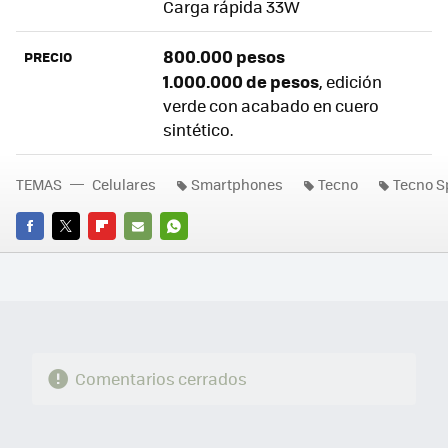
Carga rápida 33W
800.000 pesos
PRECIO
1.000.000 de pesos
, edición
verde con acabado en cuero
sintético.
TEMAS
Celulares
Smartphones
Tecno
Tecno S
FACEBOOK
TWITTER
FLIPBOARD
E-
WHATSAPP
MAIL
Comentarios cerrados