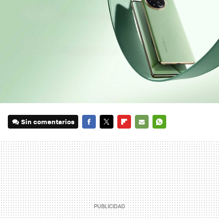
Sin comentarios
FACEBOOK
TWITTER
FLIPBOARD
E-
WHATSAPP
MAIL