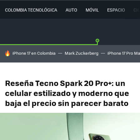
COLOMBIA TECNOLÓGICA
AUTO
MÓVIL
ESPACIO
CI
HOY SE HABLA DE
iPhone 17 en Colombia
Mark Zuckerberg
iPhone 17 Pro M
Reseña Tecno Spark 20 Pro+: un
celular estilizado y moderno que
baja el precio sin parecer barato