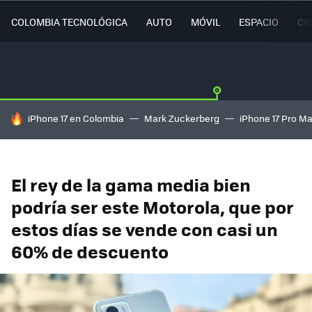
COLOMBIA TECNOLÓGICA
AUTO
MÓVIL
ESPACIO
CI
HOY SE HABLA DE
iPhone 17 en Colombia
Mark Zuckerberg
iPhone 17 Pro M
El rey de la gama media bien
podría ser este Motorola, que por
estos días se vende con casi un
60% de descuento