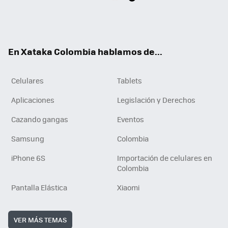
Twit
Fac
You
RSS
Tikt
ter
ebo
tub
ok
ok
e
En Xataka Colombia hablamos de...
Celulares
Tablets
Aplicaciones
Legislación y Derechos
Cazando gangas
Eventos
Samsung
Colombia
iPhone 6S
Importación de celulares en
Colombia
Pantalla Elástica
Xiaomi
VER MÁS TEMAS