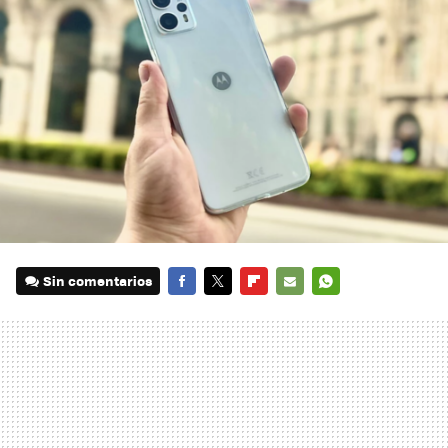
Sin comentarios
FACEBOOK
TWITTER
FLIPBOARD
E-
WHATSAPP
MAIL