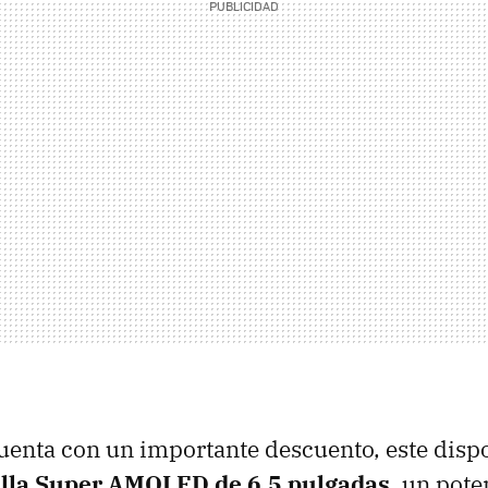
enta con un importante descuento, este dispo
lla Super AMOLED de 6,5 pulgadas
, un pot