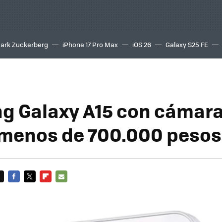
ark Zuckerberg
iPhone 17 Pro Max
iOS 26
Galaxy S25 FE
8K
 Galaxy A15 con cámara
menos de 700.000 pesos
FACEBOOK
TWITTER
FLIPBOARD
E-
MAIL