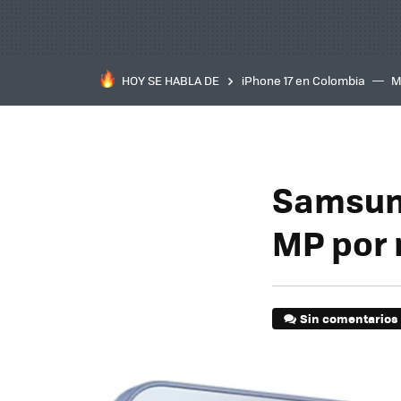
HOY SE HABLA DE
iPhone 17 en Colombia
M
inteligente
IA
TCL C
Samsung
MP por 
Sin comentarios