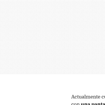
Actualmente cu
con
una panta