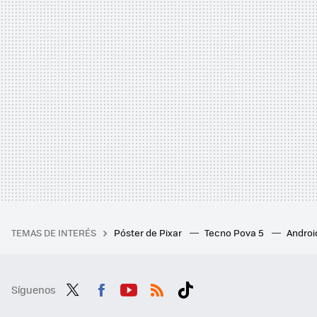
TEMAS DE INTERÉS
Póster de Pixar
Tecno Pova 5
Androi
Síguenos
Twit
Fac
You
RSS
Tikt