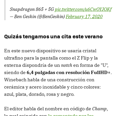
Snapdragon 865 + 5G
pic.twitter.com/u6CwOYJOKf
— Ben Geskin (@BenGeskin)
February 17, 2020
Quizás tengamos una cita este verano
En este nuevo dispositivo se usaría cristal
ultrafino para la pantalla como el Z Flip y la
externa dispondría de un
notch
en forma de "U",
siendo de
6,4 pulgadas con resolución FullHD+
.
Winebach habla de una construcción con
cerámica y acero inoxidable y cinco colores:
azul, plata, dorado, rosa y negro.
El editor habla del nombre en código de
Champ
,
lo cual coincide con
lo comentado por Ice