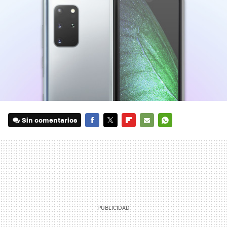
Sin comentarios
FACEBOOK
TWITTER
FLIPBOARD
E-
WHATSAPP
MAIL