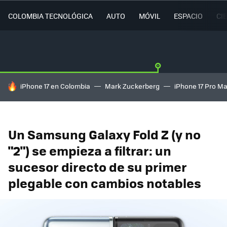
COLOMBIA TECNOLÓGICA
AUTO
MÓVIL
ESPACIO
CI
HOY SE HABLA DE
iPhone 17 en Colombia
Mark Zuckerberg
iPhone 17 Pro M
Un Samsung Galaxy Fold Z (y no
"2") se empieza a filtrar: un
sucesor directo de su primer
plegable con cambios notables