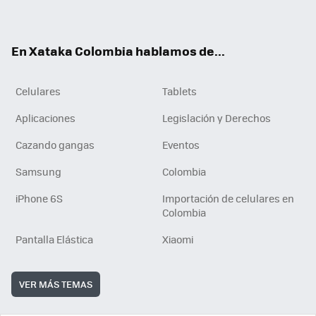
ter
ebo
tub
ok
ok
e
En Xataka Colombia hablamos de...
Celulares
Tablets
Aplicaciones
Legislación y Derechos
Cazando gangas
Eventos
Samsung
Colombia
iPhone 6S
Importación de celulares en
Colombia
Pantalla Elástica
Xiaomi
VER MÁS TEMAS