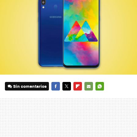
Sin comentarios
FACEBOOK
TWITTER
FLIPBOARD
E-
WHATSAPP
MAIL