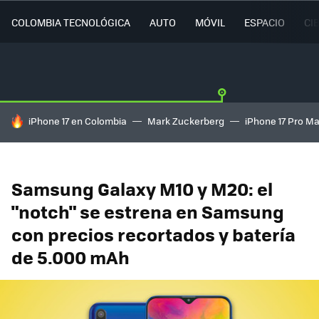
COLOMBIA TECNOLÓGICA
AUTO
MÓVIL
ESPACIO
CI
HOY SE HABLA DE
iPhone 17 en Colombia
Mark Zuckerberg
iPhone 17 Pro M
Samsung Galaxy M10 y M20: el
"notch" se estrena en Samsung
con precios recortados y batería
de 5.000 mAh