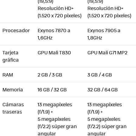
(19,5:9)
(19,5:9)
Resolución HD+
Resolución HD+
(1.520 x 720 píxeles)
(1.520 x 720 píxeles)
Procesador
Exynos 7870 a
Exynos 7905 a
1,6GHz
1,8GHz
Tarjeta
GPU Mali T830
GPU Mali G71 MP2
gráfica
RAM
2 GB / 3 GB
3 GB / 4 GB
Memoria
16 GB / 32 GB
32 GB / 64 GB
Cámaras
13 megapíxeles
13 megapíxeles
traseras
(f/1.9) +
(f/1.9) +
5 megapíxeles
5 megapíxeles
(f/2.2) súper gran
(f/2.2) súper gran
angular
angular