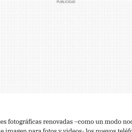
es fotográficas renovadas –como un modo no
de imagen para fotos y videos- los nuevos telé