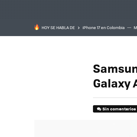
HOY SE HABLA DE
iPhone 17 en Colombia
M
inteligente
IA
TCL C
Samsung
Galaxy 
Sin comentarios