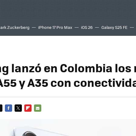
ark Zuckerberg
iPhone 17 Pro Max
iOS 26
Galaxy S25 FE
8K
 lanzó en Colombia los
A55 y A35 con conectivid
FACEBOOK
TWITTER
FLIPBOARD
E-
MAIL