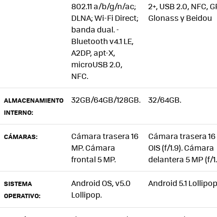
802.11 a/b/g/n/ac;
2+, USB 2.0, NFC, G
DLNA; Wi-Fi Direct;
Glonass y Beidou
banda dual. -
Bluetooth v4.1 LE,
A2DP, apt-X,
microUSB 2.0,
NFC.
32GB/64GB/128GB.
32/64GB.
ALMACENAMIENTO
INTERNO:
Cámara trasera 16
Cámara trasera 16
CÁMARAS:
MP. Cámara
OIS (f/1.9). Cámara
frontal 5 MP.
delantera 5 MP (f/1.
Android OS, v5.0
Android 5.1 Lollipo
SISTEMA
Lollipop.
OPERATIVO: