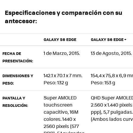
Especificaciones y comparación con su
antecesor:
GALAXY S6 EDGE
GALAXY S6 EDGE +
1 de Marzo, 2015.
13 de Agosto, 2015.
FECHA DE
PRESENTACIÓN:
142.1 x 70.1 x 7 mm.
154,4 x 75,8 x 6,9 m
DIMENSIONES Y
Peso: 132 g
Peso: 153 g
PESO:
Super AMOLED
QHD Super AMOLE
PANTALLA Y
touchscreen
2.560 x 1.440 pixels
RESOLUCIÓN:
capacitivo, 16M
ppp), 5,7 pulgadas.
colores. 1440 x
(Ambos lados curv
2560 pixels (577