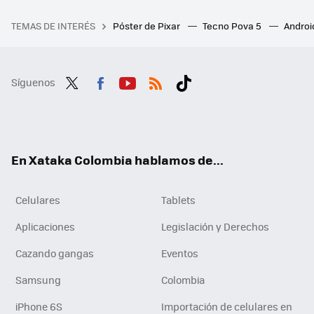
TEMAS DE INTERÉS
Póster de Pixar
Tecno Pova 5
Androi
Síguenos
Twit
Fac
You
RSS
Tikt
ter
ebo
tub
ok
ok
e
En Xataka Colombia hablamos de...
Celulares
Tablets
Aplicaciones
Legislación y Derechos
Cazando gangas
Eventos
Samsung
Colombia
iPhone 6S
Importación de celulares en