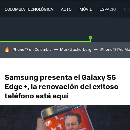
COLOMBIA TECNOLÓGICA
AUTO
MÓVIL
ESPACIO
CI
HOY SE HABLA DE
iPhone 17 en Colombia
Mark Zuckerberg
iPhone 17 Pro M
Samsung presenta el Galaxy S6
Edge +, la renovación del exitoso
teléfono está aquí