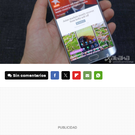
Sin comentarios
FACEBOOK
TWITTER
FLIPBOARD
E-
WHATSAPP
MAIL