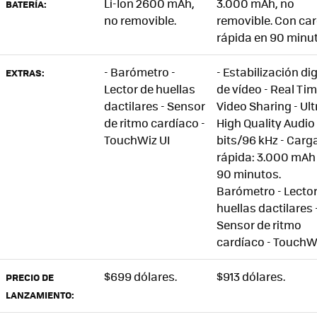
Li-Ion 2600 mAh,
3.000 mAh, no
BATERÍA:
no removible.
removible. Con ca
rápida en 90 minu
- Barómetro -
- Estabilización dig
EXTRAS:
Lector de huellas
de vídeo - Real Ti
dactilares - Sensor
Video Sharing - Ult
de ritmo cardíaco -
High Quality Audio
TouchWiz UI
bits/96 kHz - Carg
rápida: 3.000 mAh
90 minutos.
Barómetro - Lector
huellas dactilares 
Sensor de ritmo
cardíaco - TouchWi
$699 dólares.
$913 dólares.
PRECIO DE
LANZAMIENTO: