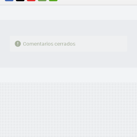
FACEBOOK
TWITTER
FLIPBOARD
E-
WHATSAPP
MAIL
Comentarios cerrados