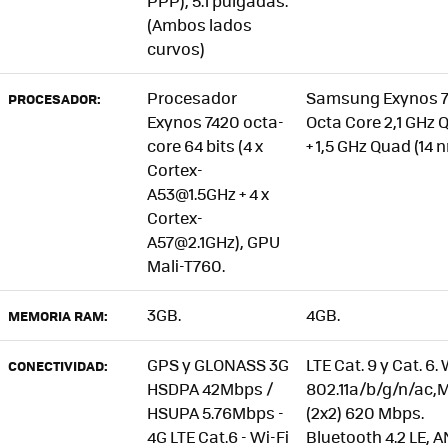
PPP), 5.1 pulgadas.
(Ambos lados
curvos)
Procesador
Samsung Exynos 
PROCESADOR:
Exynos 7420 octa-
Octa Core 2,1 GHz 
core 64 bits (4 x
+ 1,5 GHz Quad (14 n
Cortex-
A53@1.5GHz + 4 x
Cortex-
A57@2.1GHz), GPU
Mali-T760.
3GB.
4GB.
MEMORIA RAM:
GPS y GLONASS 3G
LTE Cat. 9 y Cat. 6. 
CONECTIVIDAD:
HSDPA 42Mbps /
802.11a/b/g/n/ac,
HSUPA 5.76Mbps -
(2x2) 620 Mbps.
4G LTE Cat.6 - Wi-Fi
Bluetooth 4.2 LE, 