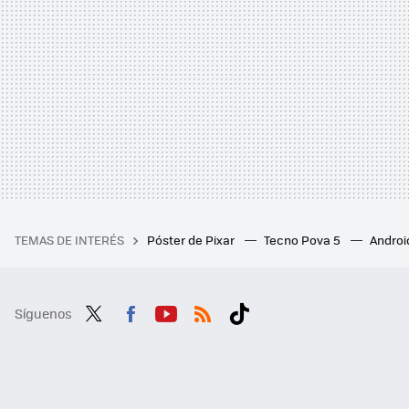
TEMAS DE INTERÉS
Póster de Pixar
Tecno Pova 5
Androi
Síguenos
Twit
Fac
You
RSS
Tikt
ter
ebo
tub
ok
ok
e