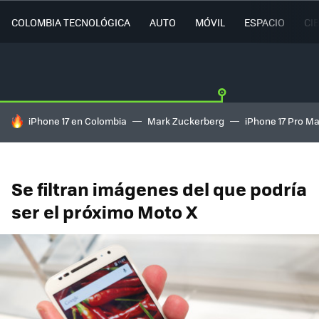
COLOMBIA TECNOLÓGICA
AUTO
MÓVIL
ESPACIO
CI
HOY SE HABLA DE
iPhone 17 en Colombia
Mark Zuckerberg
iPhone 17 Pro M
Se filtran imágenes del que podría
ser el próximo Moto X