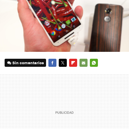
Sin comentarios
FACEBOOK
TWITTER
FLIPBOARD
E-
WHATSAPP
MAIL