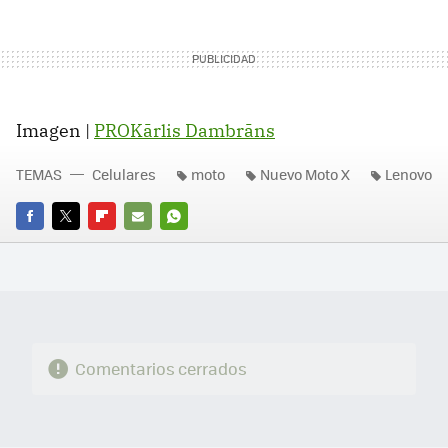
Imagen |
PROKārlis Dambrāns
TEMAS
Celulares
moto
Nuevo Moto X
Lenovo
FACEBOOK
TWITTER
FLIPBOARD
E-
WHATSAPP
MAIL
Comentarios cerrados