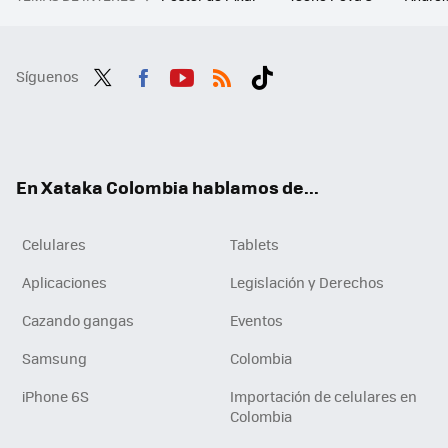
Síguenos
Twit
Fac
You
RSS
Tikt
ter
ebo
tub
ok
ok
e
En Xataka Colombia hablamos de...
Celulares
Tablets
Aplicaciones
Legislación y Derechos
Cazando gangas
Eventos
Samsung
Colombia
iPhone 6S
Importación de celulares en
Colombia