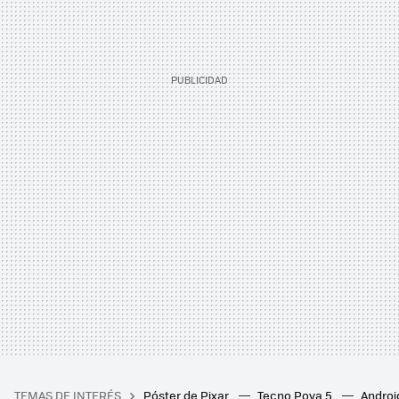
TEMAS DE INTERÉS
Póster de Pixar
Tecno Pova 5
Androi