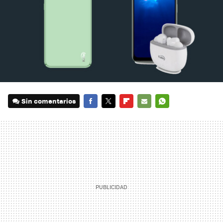
Sin comentarios
FACEBOOK
TWITTER
FLIPBOARD
E-
WHATSAPP
MAIL