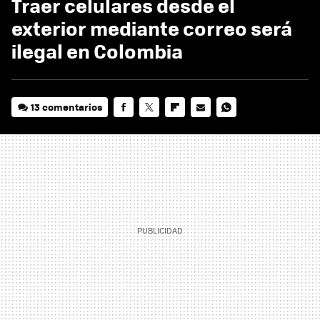
Traer celulares desde el
exterior mediante correo será
ilegal en Colombia
13 comentarios
FACEBOOK
TWITTER
FLIPBOARD
E-
WHATSAPP
MAIL