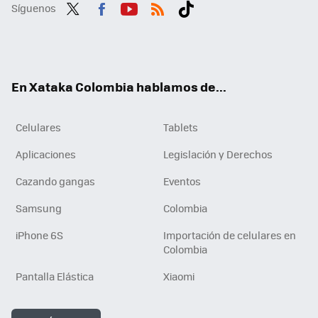
Síguenos
Twit
Fac
You
RSS
Tikt
ter
ebo
tub
ok
ok
e
En Xataka Colombia hablamos de...
Celulares
Tablets
Aplicaciones
Legislación y Derechos
Cazando gangas
Eventos
Samsung
Colombia
iPhone 6S
Importación de celulares en
Colombia
Pantalla Elástica
Xiaomi