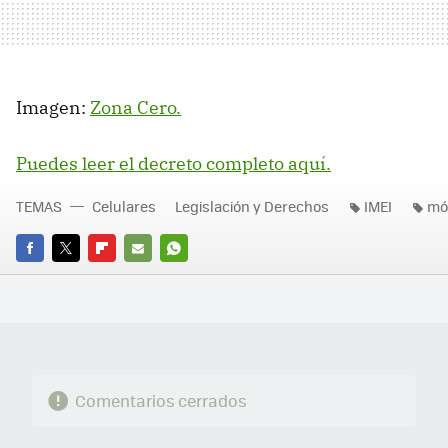
Imagen:
Zona Cero.
Puedes leer el decreto completo aquí.
TEMAS
Celulares
Legislación y Derechos
IMEI
mó
FACEBOOK
TWITTER
FLIPBOARD
E-
WHATSAPP
MAIL
Comentarios cerrados