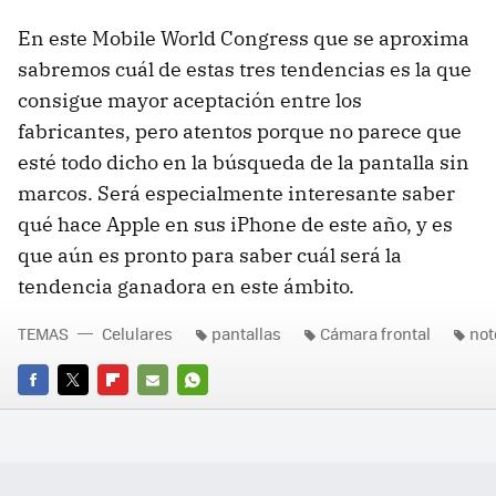
En este Mobile World Congress que se aproxima
sabremos cuál de estas tres tendencias es la que
consigue mayor aceptación entre los
fabricantes, pero atentos porque no parece que
esté todo dicho en la búsqueda de la pantalla sin
marcos. Será especialmente interesante saber
qué hace Apple en sus iPhone de este año, y es
que aún es pronto para saber cuál será la
tendencia ganadora en este ámbito.
TEMAS
Celulares
pantallas
Cámara frontal
not
FACEBOOK
TWITTER
FLIPBOARD
E-
WHATSAPP
MAIL