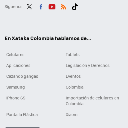
Síguenos
Twit
Fac
You
RSS
Tikt
ter
ebo
tub
ok
ok
e
En Xataka Colombia hablamos de...
Celulares
Tablets
Aplicaciones
Legislación y Derechos
Cazando gangas
Eventos
Samsung
Colombia
iPhone 6S
Importación de celulares en
Colombia
Pantalla Elástica
Xiaomi