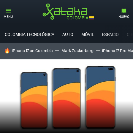
MENÚ
NUEVO
COLOMBIA TECNOLÓGICA
AUTO
MÓVIL
ESPACIO
CI
HOY SE HABLA DE
iPhone 17 en Colombia
Mark Zuckerberg
iPhone 17 Pro M