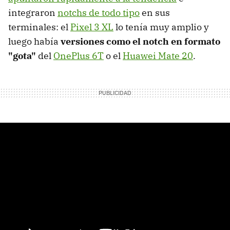
integraron
notchs de todo tipo
en sus
terminales: el
Pixel 3 XL
lo tenía muy amplio y
luego había
versiones como el notch en formato
"gota"
del
OnePlus 6T
o el
Huawei Mate 20
.