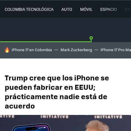
COLOMBIA TECNOLÓGICA
AUTO
MÓVIL
ESPACIO
CI
HOY SE HABLA DE
iPhone 17 en Colombia
Mark Zuckerberg
iPhone 17 Pro M
Trump cree que los iPhone se
pueden fabricar en EEUU;
prácticamente nadie está de
acuerdo