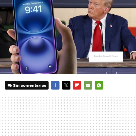
Sin comentarios
FACEBOOK
TWITTER
FLIPBOARD
E-
WHATSAPP
MAIL