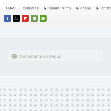
TEMAS
Celulares
Donald Trump
iPhone
Fabric
FACEBOOK
TWITTER
FLIPBOARD
E-
WHATSAPP
MAIL
Comentarios cerrados