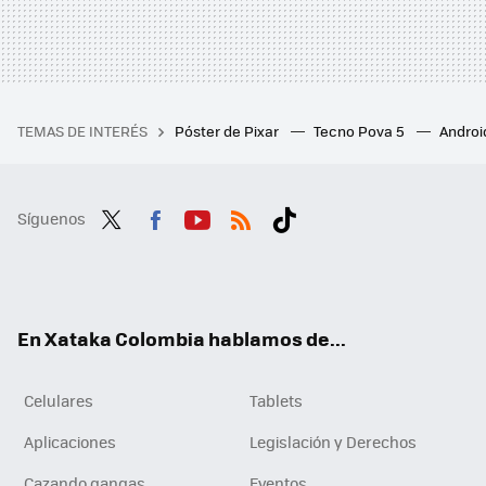
TEMAS DE INTERÉS
Póster de Pixar
Tecno Pova 5
Androi
Síguenos
Twit
Fac
You
RSS
Tikt
ter
ebo
tub
ok
ok
e
En Xataka Colombia hablamos de...
Celulares
Tablets
Aplicaciones
Legislación y Derechos
Cazando gangas
Eventos