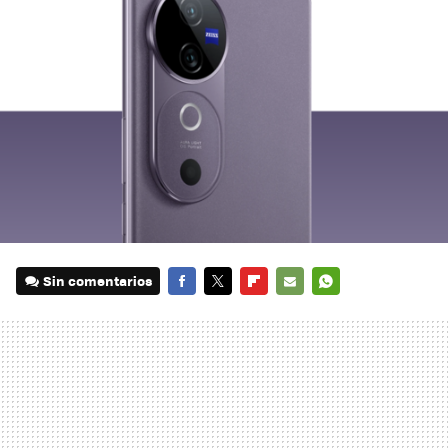
Sin comentarios
FACEBOOK
TWITTER
FLIPBOARD
E-
WHATSAPP
MAIL