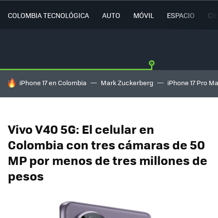
COLOMBIA TECNOLÓGICA
AUTO
MÓVIL
ESPACIO
CI
HOY SE HABLA DE
iPhone 17 en Colombia
Mark Zuckerberg
iPhone 17 Pro M
Vivo V40 5G: El celular en
Colombia con tres cámaras de 50
MP por menos de tres millones de
pesos