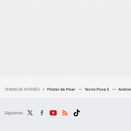
TEMAS DE INTERÉS
Póster de Pixar
Tecno Pova 5
Androi
Síguenos
Twit
Fac
You
RSS
Tikt
ter
ebo
tub
ok