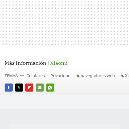
Más información |
Xiaomi
TEMAS
Celulares
Privacidad
navegadores web
X
FACEBOOK
TWITTER
FLIPBOARD
E-
WHATSAPP
MAIL