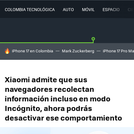
COLOMBIA TECNOLÓGICA
AUTO
MÓVIL
ESPACIO
CI
HOY SE HABLA DE
iPhone 17 en Colombia
Mark Zuckerberg
iPhone 17 Pro M
Xiaomi admite que sus
navegadores recolectan
información incluso en modo
Incógnito, ahora podrás
desactivar ese comportamiento