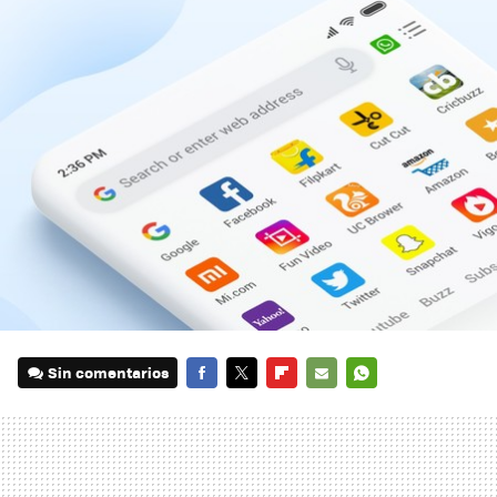
Sin comentarios
FACEBOOK
TWITTER
FLIPBOARD
E-
WHATSAPP
MAIL