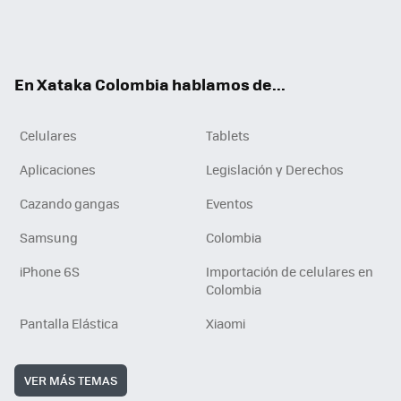
Twit
Fac
You
RSS
Tikt
ter
ebo
tub
ok
ok
e
En Xataka Colombia hablamos de...
Celulares
Tablets
Aplicaciones
Legislación y Derechos
Cazando gangas
Eventos
Samsung
Colombia
iPhone 6S
Importación de celulares en
Colombia
Pantalla Elástica
Xiaomi
VER MÁS TEMAS