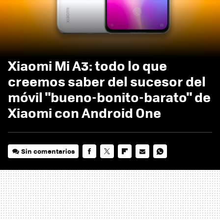
Xiaomi Mi A3: todo lo que
creemos saber del sucesor del
móvil "bueno-bonito-barato" de
Xiaomi con Android One
Sin comentarios
FACEBOOK
TWITTER
FLIPBOARD
E-
WHATSAPP
MAIL