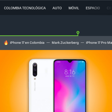
COLOMBIA TECNOLÓGICA
AUTO
MÓVIL
ESPACIO
CI
HOY SE HABLA DE
iPhone 17 en Colombia
Mark Zuckerberg
iPhone 17 Pro M