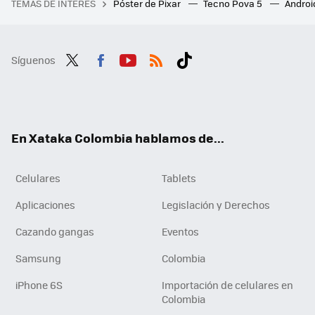
TEMAS DE INTERÉS
Póster de Pixar
Tecno Pova 5
Androi
Síguenos
Twit
Fac
You
RSS
Tikt
ter
ebo
tub
ok
ok
e
En Xataka Colombia hablamos de...
Celulares
Tablets
Aplicaciones
Legislación y Derechos
Cazando gangas
Eventos
Samsung
Colombia
iPhone 6S
Importación de celulares en
Colombia