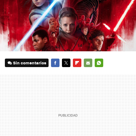
Sin comentarios
FACEBOOK
TWITTER
FLIPBOARD
E-
WHATSAPP
MAIL