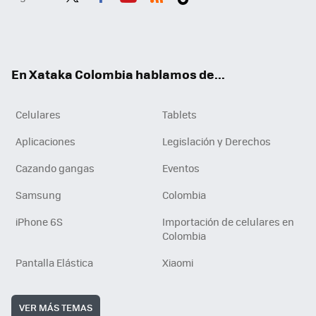
Twit
Fac
You
RSS
Tikt
ter
ebo
tub
ok
ok
e
En Xataka Colombia hablamos de...
Celulares
Tablets
Aplicaciones
Legislación y Derechos
Cazando gangas
Eventos
Samsung
Colombia
iPhone 6S
Importación de celulares en
Colombia
Pantalla Elástica
Xiaomi
VER MÁS TEMAS