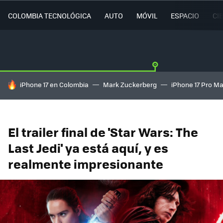
COLOMBIA TECNOLÓGICA
AUTO
MÓVIL
ESPACIO
CI
HOY SE HABLA DE
iPhone 17 en Colombia
Mark Zuckerberg
iPhone 17 Pro M
El trailer final de 'Star Wars: The
Last Jedi' ya está aquí, y es
realmente impresionante