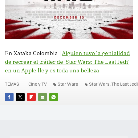
En Xataka Colombia |
Alguien tuvo la genialidad
de recrear el tráiler de 'Star Wars: The Last Jedi'
en un Apple IIc y es toda una belleza
TEMAS
Cine y TV
Star Wars
Star Wars: The Last Jedi
FACEBOOK
TWITTER
FLIPBOARD
E-
WHATSAPP
MAIL