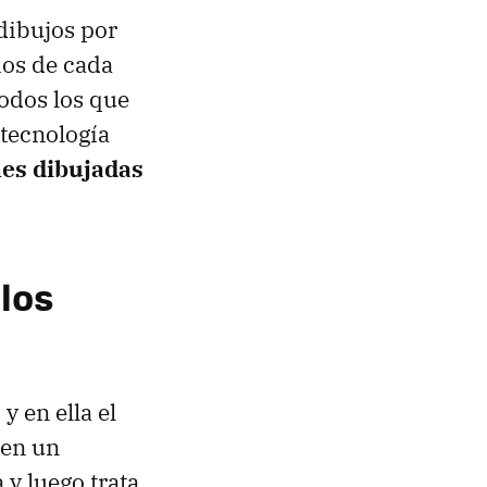
dibujos por
ios de cada
todos los que
 tecnología
es dibujadas
 los
, y en ella el
 en un
 y luego trata