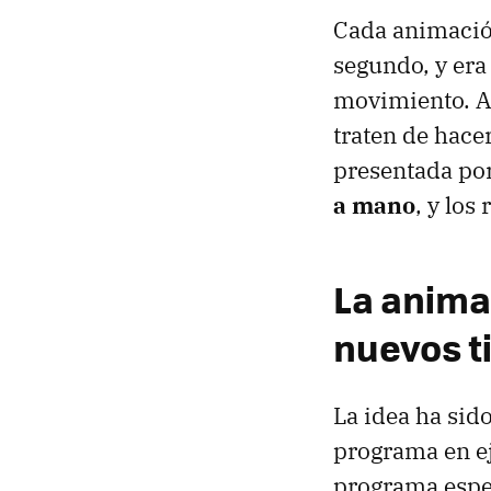
Cada animació
segundo, y era
movimiento. Ah
traten de hace
presentada por
a mano
, y los
La anima
nuevos 
La idea ha sid
programa en ej
programa espec