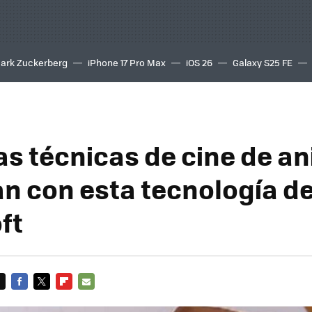
ark Zuckerberg
iPhone 17 Pro Max
iOS 26
Galaxy S25 FE
8K
jas técnicas de cine de a
an con esta tecnología d
ft
FACEBOOK
TWITTER
FLIPBOARD
E-