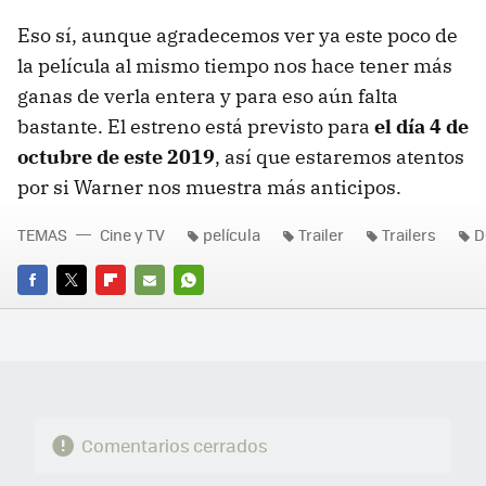
Eso sí, aunque agradecemos ver ya este poco de
la película al mismo tiempo nos hace tener más
ganas de verla entera y para eso aún falta
bastante. El estreno está previsto para
el día 4 de
octubre de este 2019
, así que estaremos atentos
por si Warner nos muestra más anticipos.
TEMAS
Cine y TV
película
Trailer
Trailers
D
FACEBOOK
TWITTER
FLIPBOARD
E-
WHATSAPP
MAIL
Comentarios cerrados