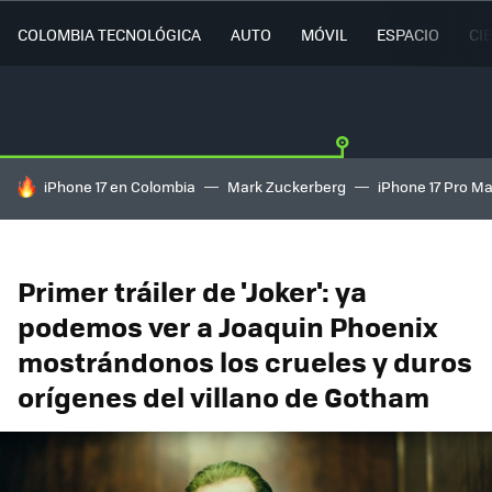
COLOMBIA TECNOLÓGICA
AUTO
MÓVIL
ESPACIO
CI
HOY SE HABLA DE
iPhone 17 en Colombia
Mark Zuckerberg
iPhone 17 Pro M
Primer tráiler de 'Joker': ya
podemos ver a Joaquin Phoenix
mostrándonos los crueles y duros
orígenes del villano de Gotham