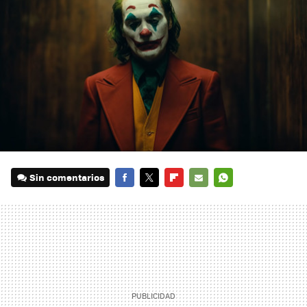
Sin comentarios
FACEBOOK
TWITTER
FLIPBOARD
E-
WHATSAPP
MAIL