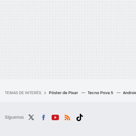
TEMAS DE INTERÉS
Póster de Pixar
Tecno Pova 5
Androi
Síguenos
Twit
Fac
You
RSS
Tikt
ter
ebo
tub
ok