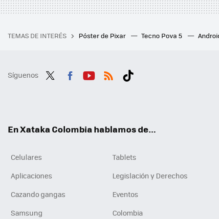
TEMAS DE INTERÉS
Póster de Pixar
Tecno Pova 5
Androi
Síguenos
Twit
Fac
You
RSS
Tikt
ter
ebo
tub
ok
ok
e
En Xataka Colombia hablamos de...
Celulares
Tablets
Aplicaciones
Legislación y Derechos
Cazando gangas
Eventos
Samsung
Colombia