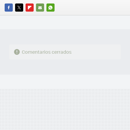
FACEBOOK
TWITTER
FLIPBOARD
E-
WHATSAPP
MAIL
Comentarios cerrados