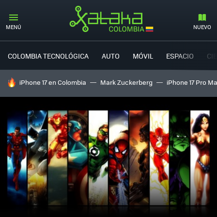
MENÚ
NUEVO
COLOMBIA TECNOLÓGICA
AUTO
MÓVIL
ESPACIO
CI
HOY SE HABLA DE
iPhone 17 en Colombia
Mark Zuckerberg
iPhone 17 Pro M