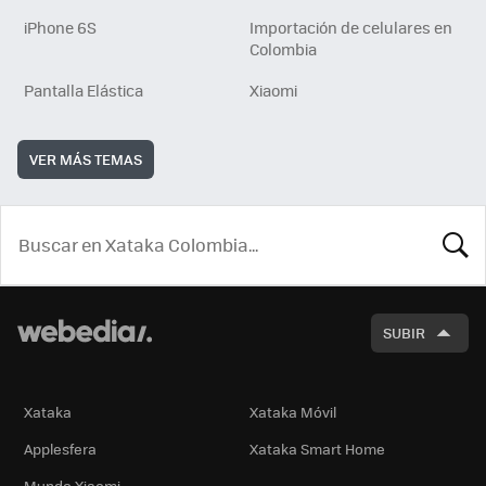
iPhone 6S
Importación de celulares en
Colombia
Pantalla Elástica
Xiaomi
VER MÁS TEMAS
BUSCA
SUBIR
Xataka
Xataka Móvil
Applesfera
Xataka Smart Home
Mundo Xiaomi