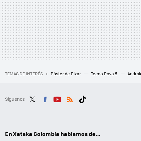
TEMAS DE INTERÉS
Póster de Pixar
Tecno Pova 5
Androi
Síguenos
Twit
Fac
You
RSS
Tikt
ter
ebo
tub
ok
ok
e
En Xataka Colombia hablamos de...