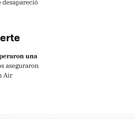
e desapareció
erte
peraron una
os aseguraron
n Air