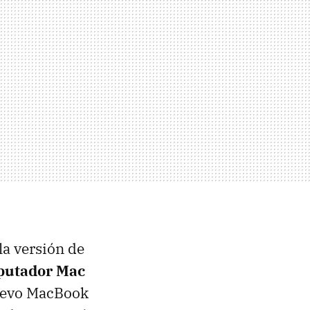
a versión de
putador Mac
nuevo MacBook