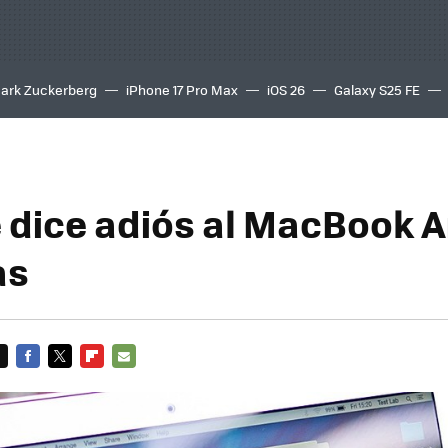
ark Zuckerberg
iPhone 17 Pro Max
iOS 26
Galaxy S25 FE
8K
 dice adiós al MacBook Ai
as
FACEBOOK
TWITTER
FLIPBOARD
E-
MAIL