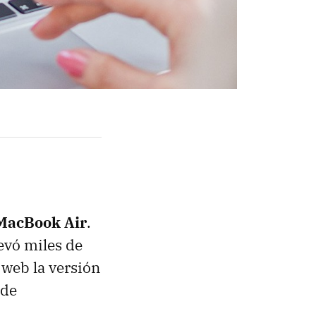
l MacBook Air
.
evó miles de
 web la versión
 de