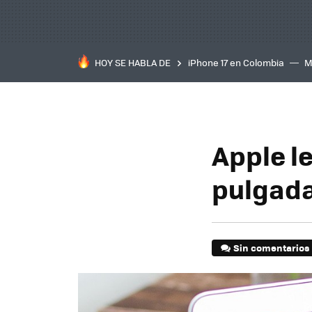
HOY SE HABLA DE
iPhone 17 en Colombia
M
inteligente
IA
TCL C
Apple le
pulgad
Sin comentarios