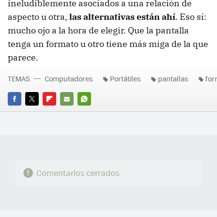
ineludiblemente asociados a una relación de
aspecto u otra,
las alternativas están ahí
. Eso sí:
mucho ojo a la hora de elegir. Que la pantalla
tenga un formato u otro tiene más miga de la que
parece.
TEMAS
Computadores
Portátiles
pantallas
for
FACEBOOK
TWITTER
FLIPBOARD
E-
WHATSAPP
MAIL
Comentarios cerrados