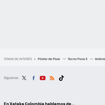
TEMAS DE INTERÉS
Póster de Pixar
Tecno Pova 5
Androi
Síguenos
Twit
Fac
You
RSS
Tikt
ter
ebo
tub
ok
ok
e
En Xataka Colombia hablamos de...