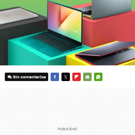
Sin comentarios
FACEBOOK
TWITTER
FLIPBOARD
E-
WHATSAPP
MAIL