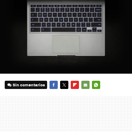
Sin comentarios
FACEBOOK
TWITTER
FLIPBOARD
E-
WHATSAPP
MAIL