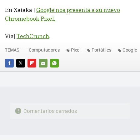
En Xataka |
Google nos presenta a su nuevo
Chromebook Pixel.
Vía|
TechCrunch
.
TEMAS
Computadores
Pixel
Portátiles
Google
FACEBOOK
TWITTER
FLIPBOARD
E-
WHATSAPP
MAIL
Comentarios cerrados