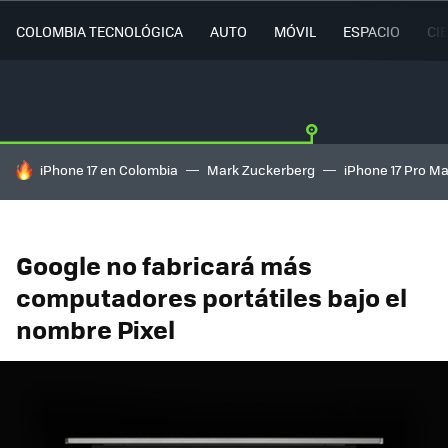
COLOMBIA TECNOLÓGICA
AUTO
MÓVIL
ESPACIO
CI
HOY SE HABLA DE
iPhone 17 en Colombia
Mark Zuckerberg
iPhone 17 Pro M
Google no fabricará más
computadores portátiles bajo el
nombre Pixel