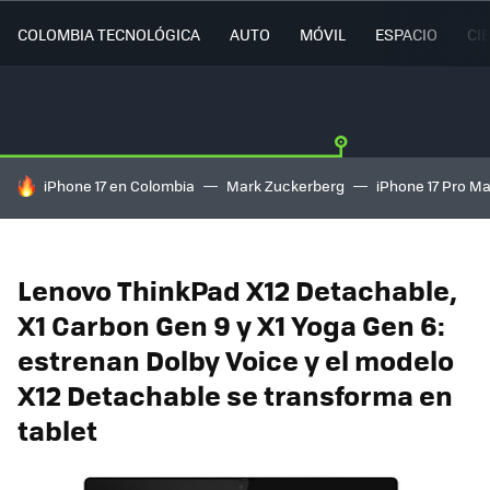
COLOMBIA TECNOLÓGICA
AUTO
MÓVIL
ESPACIO
CI
HOY SE HABLA DE
iPhone 17 en Colombia
Mark Zuckerberg
iPhone 17 Pro M
Lenovo ThinkPad X12 Detachable,
X1 Carbon Gen 9 y X1 Yoga Gen 6:
estrenan Dolby Voice y el modelo
X12 Detachable se transforma en
tablet