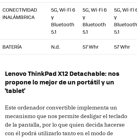
CONECTIVIDAD
5G, Wi-Fi 6
5G, Wi-Fi 6
5G, Wi-Fi 
INALÁMBRICA
y
y
y
Bluetooth
Bluetooth
Bluetoot
5.1
5.1
5.1
BATERÍA
N.d.
57 Whr
57 Whr
Lenovo ThinkPad X12 Detachable: nos
propone lo mejor de un portátil y un
'tablet'
Este ordenador convertible implementa un
mecanismo que nos permite desligar el teclado
de la pantalla, por lo que quien decida hacerse
con él podrá utilizarlo tanto en el modo de