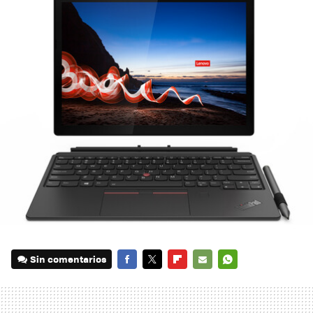
Sin comentarios
FACEBOOK
TWITTER
FLIPBOARD
E-
WHATSAPP
MAIL