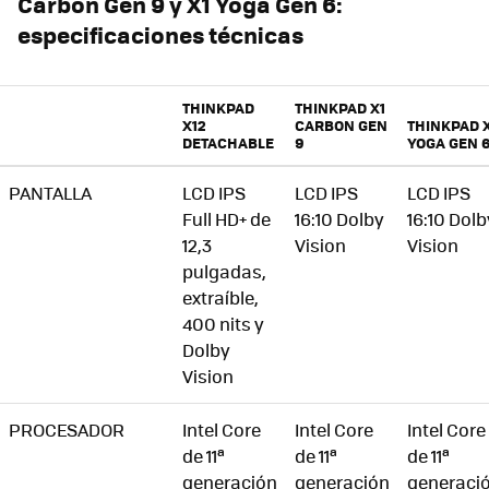
Carbon Gen 9 y X1 Yoga Gen 6:
especificaciones técnicas
THINKPAD
THINKPAD X1
X12
CARBON GEN
THINKPAD 
DETACHABLE
9
YOGA GEN 
PANTALLA
LCD IPS
LCD IPS
LCD IPS
Full HD+ de
16:10 Dolby
16:10 Dolb
12,3
Vision
Vision
pulgadas,
extraíble,
400 nits y
Dolby
Vision
PROCESADOR
Intel Core
Intel Core
Intel Core
de 11ª
de 11ª
de 11ª
generación
generación
generaci