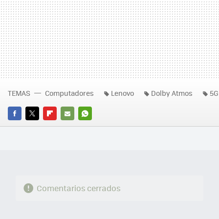
TEMAS
Computadores
Lenovo
Dolby Atmos
5G
FACEBOOK
TWITTER
FLIPBOARD
E-
WHATSAPP
MAIL
Comentarios cerrados