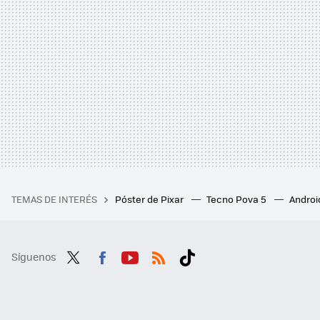
TEMAS DE INTERÉS
Póster de Pixar
Tecno Pova 5
Androi
Síguenos
Twit
Fac
You
RSS
Tikt
ter
ebo
tub
ok