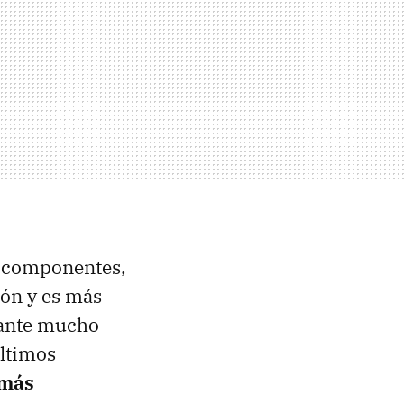
y componentes,
ión y es más
rante mucho
últimos
 más