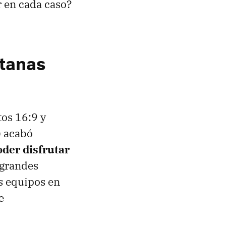
r en cada caso?
ntanas
tos 16:9 y
) acabó
oder disfrutar
 grandes
os equipos en
e