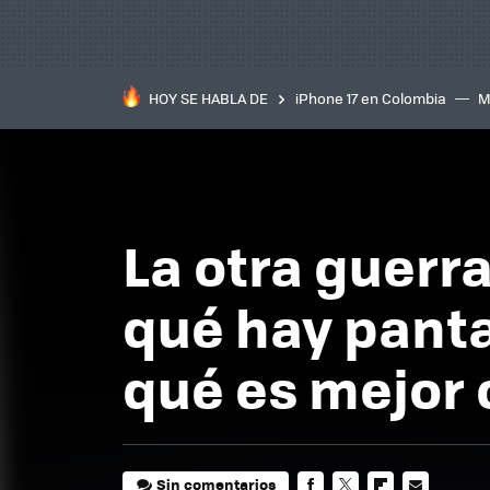
HOY SE HABLA DE
iPhone 17 en Colombia
M
inteligente
IA
TCL C
La otra guerra
qué hay pantal
qué es mejor
Sin comentarios