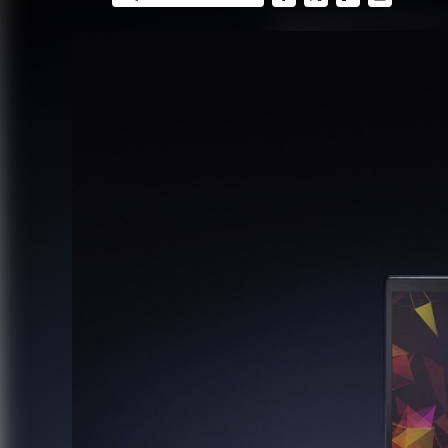
FACEBOOK
TWITTER
FLIPBOARD
E-
MAIL