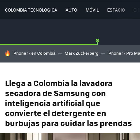
COLOMBIA TECNOLÓGICA
AUTO
MÓVIL
ESPACIO
CI
HOY SE HABLA DE
iPhone 17 en Colombia
Mark Zuckerberg
iPhone 17 Pro M
Llega a Colombia la lavadora
secadora de Samsung con
inteligencia artificial que
convierte el detergente en
burbujas para cuidar las prendas