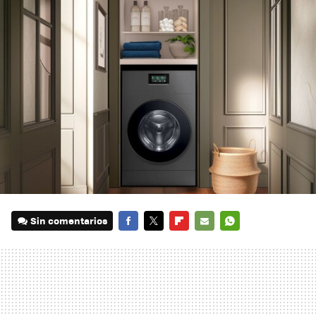
Sin comentarios
FACEBOOK
TWITTER
FLIPBOARD
E-
WHATSAPP
MAIL